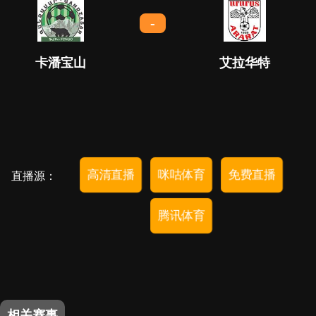
-
卡潘宝山
艾拉华特
高清直播
咪咕体育
免费直播
直播源：
腾讯体育
相关赛事