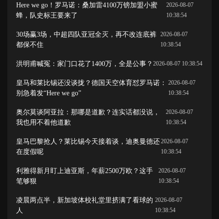
Here we go！罗马诺：桑加雷4100万镑加盟小蜜
2026-08-07
蜂，队史标王要来了
10:38:54
30场赢3场，中超四队亚冠全灭，再不改连底裤
2026-08-07
都保不住
10:38:54
洪明甫喊冤：家门口花了1400万，全是公事？
2026-08-07 10:38:54
皇马和莱比锡还没谈拢？德国天空体育怼罗马诺：
2026-08-07
别急着发“Here we go”
10:38:54
奥尔莫谈阿亚拉：那哪是道歉？连实话都没说，
2026-08-07
我也用不着他道歉
10:38:54
皇马巴黎抢人？莱比锡今天接着谈，迪奥曼德还
2026-08-07
在度假呢
10:38:54
利雅得新月盯上迪亚斯，年薪2500万欧？这手
2026-08-07
笔够狠
10:38:54
凌晨两点半，新加坡体校礼堂里挤满了看球的
2026-08-07
人
10:38:54