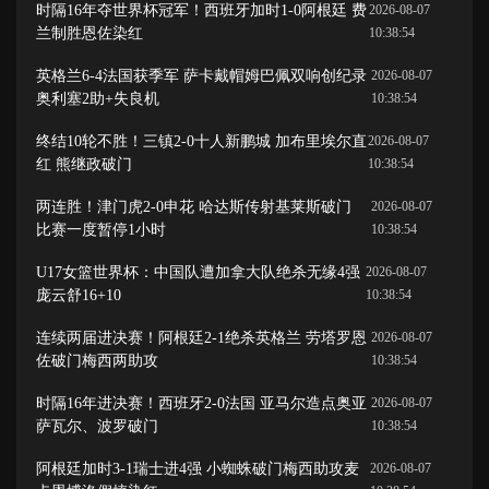
时隔16年夺世界杯冠军！西班牙加时1-0阿根廷 费
2026-08-07
兰制胜恩佐染红
10:38:54
英格兰6-4法国获季军 萨卡戴帽姆巴佩双响创纪录
2026-08-07
奥利塞2助+失良机
10:38:54
终结10轮不胜！三镇2-0十人新鹏城 加布里埃尔直
2026-08-07
红 熊继政破门
10:38:54
两连胜！津门虎2-0申花 哈达斯传射基莱斯破门
2026-08-07
比赛一度暂停1小时
10:38:54
U17女篮世界杯：中国队遭加拿大队绝杀无缘4强
2026-08-07
庞云舒16+10
10:38:54
连续两届进决赛！阿根廷2-1绝杀英格兰 劳塔罗恩
2026-08-07
佐破门梅西两助攻
10:38:54
时隔16年进决赛！西班牙2-0法国 亚马尔造点奥亚
2026-08-07
萨瓦尔、波罗破门
10:38:54
阿根廷加时3-1瑞士进4强 小蜘蛛破门梅西助攻麦
2026-08-07