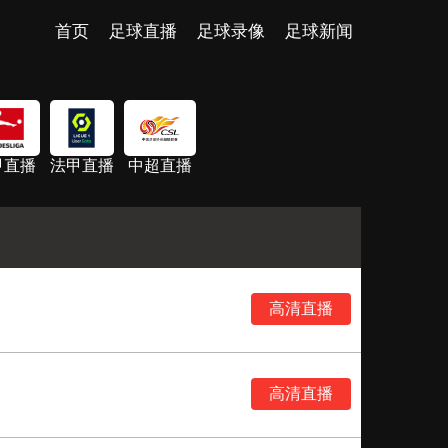
首页
足球直播
足球录像
足球新闻
甲直播
法甲直播
中超直播
高清直播
高清直播