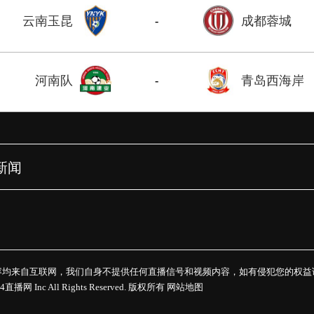
云南玉昆
成都蓉城
-
河南队
青岛西海岸
-
新闻
容均来自互联网，我们自身不提供任何直播信号和视频内容，如有侵犯您的权益
网 Inc All Rights Reserved. 版权所有
网站地图