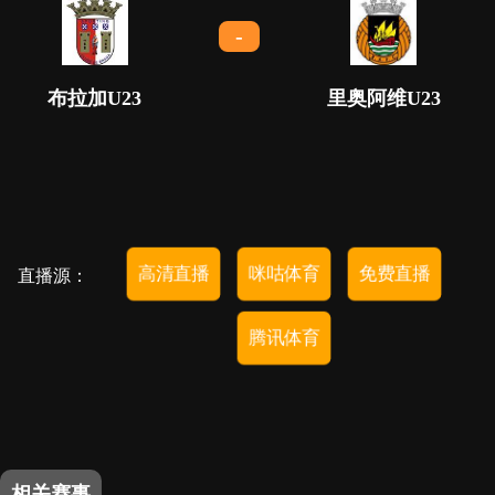
-
布拉加U23
里奥阿维U23
高清直播
咪咕体育
免费直播
直播源：
腾讯体育
相关赛事